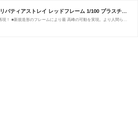
BANDAI SPIRITS(バンダイ スピリッツ) MG 機動戦士ガンダムSEED FREEDOM ASTRAY ガンダムリバティアストレイ レッドフレーム 1/100 プラスチック製 色分け済みプラモデル
『機動戦士ガンダムＳＥＥＤ ＦＲＥＥＤＯＭ ＡＳＴＲＡＹ』に登場する新たな「ガンダムアストレイ」を新規造形を交えて徹底再現！ ■新規造形のフレームにより最 高峰の可動を実現。より人間らしいポージングが可能。 ■機体各所に歴代MG最 高峰の連動ギミック数を内蔵。 ■新規造形パーツを交えたシールド、ライフルが付属。 ■ガーベラ・ストレート、タイガーピアスが付属。 ■ガーベラ・ストレート、タイガーピアスはライフルに装着可能なオリジナルギミックを搭載。 ■鞘を持つことのできる手首パーツが付属し、ポージングの幅を広げることが可能。 付属品 ■ガーベラストレート×1 ■タイガーピアス×1 ■シールド...