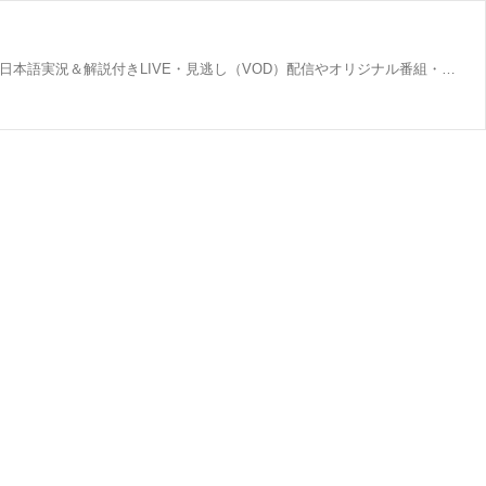
NBAを観るなら【NBA Rakuten】！ティンバーウルブズ VS スパーズ(2022年10月31日)の情報はこちらから！NBA Rakutenでは、日本語実況＆解説付きLIVE・見逃し（VOD）配信やオリジナル番組・ハイライト映像を提供！ さらに無料で観られる動画や最新ニュースも充実！