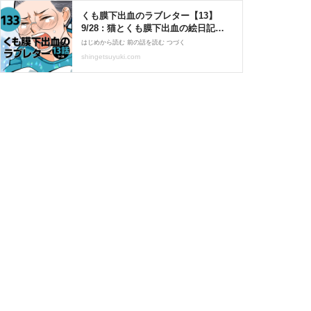
くも膜下出血のラブレター【13】
9/28 : 猫とくも膜下出血の絵日記
Powered by ライブドアブログ
はじめから読む 前の話を読む つづく
shingetsuyuki.com