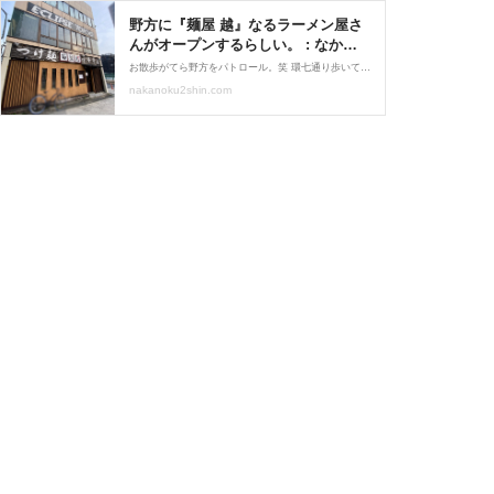
野方に『麺屋 越』なるラーメン屋さ
んがオープンするらしい。 : なかの
く通信 - 東京都中野区の地域情報サ
お散歩がてら野方をパトロール。笑 環七通り歩いてたら… 目立つ外観のビルに つけ麺と中華そばの看板が！ 新しいラーメン屋さん！？ さっそくチェック〜！！
イト -
nakanoku2shin.com