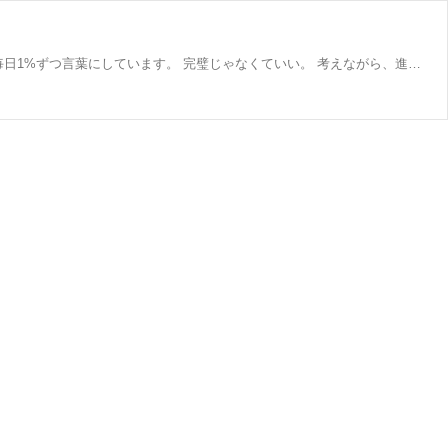
現役中学校教員えってぃーの1%ラジオ 学校現場での気づきはもちろん、 仕事・人間関係・心と体の整え方など、 日々の学びを毎日1%ずつ言葉にしています。 完璧じゃなくていい。 考えながら、進みながら。 コツコツは勝つコツ。 子どもに誇れる大人でありたい。 教員という仕事と、一人の人間としての成長を どちらも大切に発信しています🌿 #朝倉千重子#TSL#学び続ける#教育#教員 🌸貴女だけの一凛の花を咲かせよう TSL TOP SALES LADY トップセールスレディ育成塾 https://www.asakurachieko.com/