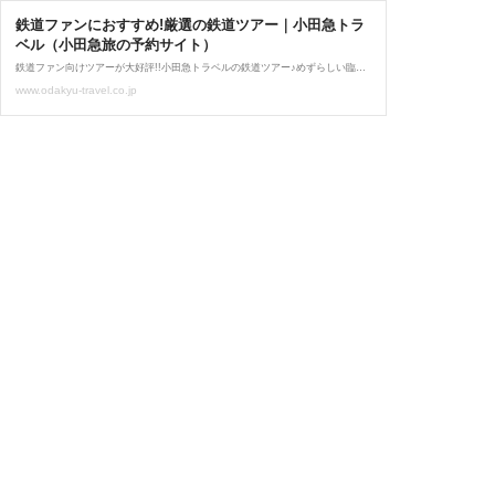
鉄道ファンにおすすめ!厳選の鉄道ツアー｜小田急トラ
ベル（小田急旅の予約サイト）
鉄道ファン向けツアーが大好評!!小田急トラベルの鉄道ツアー♪めずらしい臨時列車に乗車するツアー、さよなら運転ツアーなど鉄道がお好きな方に大満足の旅行ツアーをご紹介。
www.odakyu-travel.co.jp