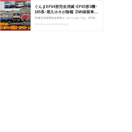
ぐんまEF64形完全消滅･EF65形3機･
185系･尾久ホキが除籍【NN保留車動
向】 : 湘南色の部屋（Shonan-color
JR東日本長野総合車両センターにおいては、EF64形,EF65形などをはじめ数多くの電気機関車が留置されている他、中央線209系1000番台（トタ81編成,トタ82編成）やE217系、貨車などが留置されています。留置が進んでいる車両について、複数の商業誌より新たに除籍（書類上の廃車
train）
shonan-color-train.blog.jp