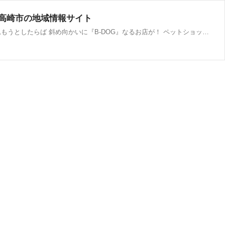
県高崎市の地域情報サイト
『中村麺兵衛 高崎店』へ。 ずっと食べたくって念願の！！笑 ボリュームたっぷりで美味しかった～！ さて、帰ろうと車に乗り込もうとしたらば 斜め向かいに『B-DOG』なるお店が！ ペットショップ！？