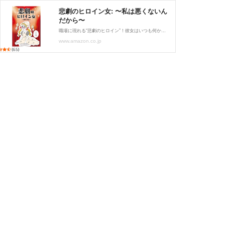
悲劇のヒロイン女: 〜私は悪くないん
だから〜
職場に現れる“悲劇のヒロイン”！彼女はいつも何かに苦しんでいるらしく、なぜか周囲が悪者にされていく。体調が悪いとふりして仕事を免れようとしたり、ありもしないいじめをでっち上げて自分の「かわいそう」アピールを欠かさない。まるで毎日が自分だけのドラマのよう！ 他人に少しでも注意されようものなら、「私が傷ついてるの、分からないの？」と即座に被害者モード突入。周囲の人たちは、その見え透いた演技に気付きながらも彼女の“悲劇”に巻き込まれていくのでした…。こんな悲劇のヒロインがいると職場も大変？
www.amazon.co.jp