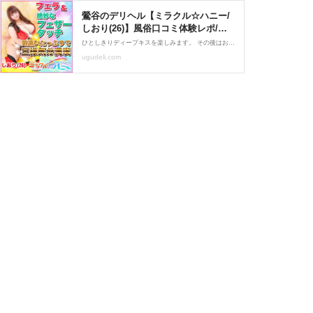
鶯谷のデリヘル【ミラクル☆ハニー/
しおり(26)】風俗口コミ体験レポ/性
格の良さが垣間見える気遣い力★フ
ひとしきりディープキスを楽しみます。 その後はおっぱいを堪能しましたが、下の方は触れずに攻守交代します。 しおりさんに上に乗ってもらいキスからスタート。 その後はフェラに移行。 フェラも気持ち良かったのですが、フェラしながらのフェザータッチが上手く、玉をフェザータッチで触りながらのフェラは、かなりの気持ちよさでした。
ェザータッチでタマタマは優しくお
ugudeli.com
口ではズッポリ気持ちい～♪