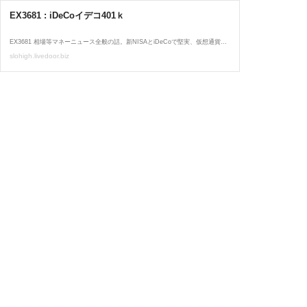
EX3681 : iDeCoイデコ401ｋ
EX3681 相場等マネーニュース全般の話。新NISAとiDeCoで堅実、仮想通貨暗号資産でアグレッシブ。投資投機界隈の末端で生きる。 iDeCoイデコ401ｋ 次の3件 > 2026年08月02日20:18 カテゴリ iDeCoイデコ401ｋ iDeCo14年8か月経過1923万円来年から積立最低額5000円に減額予定 ChatGPTにiDeCoの投資内容を毎月AI評価させます。記事は中ほど。 「来年になる手前から投資額の減額、月額積立5000円に変更予定（理由）」 6月のiDeCoや金投資の話題関連ニュース 個人的には助言受けるよりも自分で考えて動く方が良いと考えています。 厚生労働省はイ...
slohigh.livedoor.biz