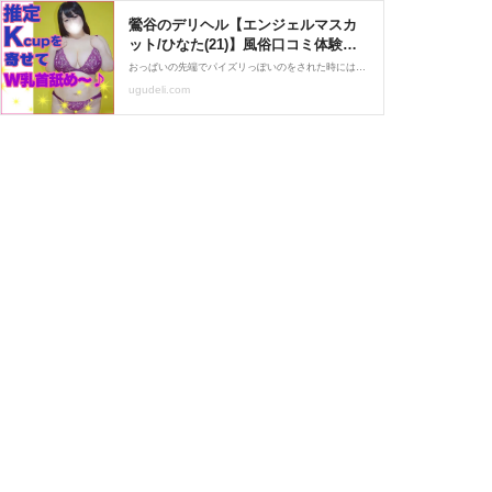
鶯谷のデリヘル【エンジェルマスカ
ット/ひなた(21)】風俗口コミ体験レ
ポ/なんだこの空気づくりのうまさ!!
おっぱいの先端でパイズリっぽいのをされた時にはお風呂場で暴発寸前です♪ そうこうしている間に身体もあたたまったのでタオルで拭いて先にベットへ。 受け攻めどっちと聞くと「いつもは大体Ｍで。。。」とのこと。 そうとなると逆に自分はあえての受け身からスタート！
仲の良い友達とこんなエッチな事で
ugudeli.com
きちゃうなんて!!そんな気分で最高♪