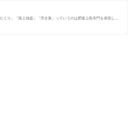
今回の【やまとぴフォト】は大和駅前の交番前にある看板です。どっからどう見ても…ヤー！してますよねこれ。となると「ひったくり」「路上強盗」「空き巣」っていうのは肥後上島寺門を表現している…？でも警官から一般人にむけて「ヤー！」ができるくらいの信頼関係。それ