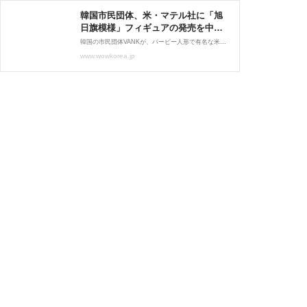
韓国市民団体、米・マテル社に「旭
日旗模様」フィギュアの発売を中止
させる | wowKorea（ワウコリア）
韓国の市民団体VANKが、バービー人形で有名な米・玩具メーカーのマテル社のフィギュア発売を中止させた。
www.wowkorea.jp