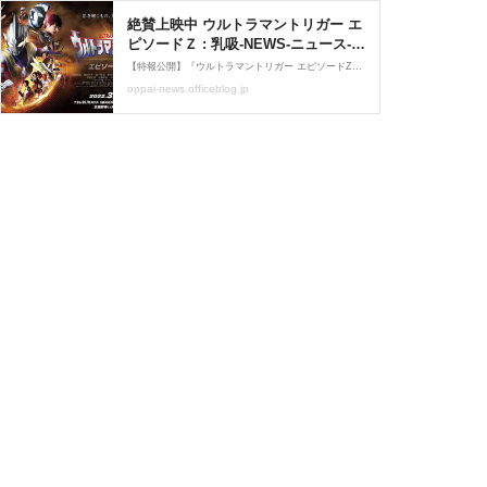
絶賛上映中 ウルトラマントリガー エ
ピソードＺ : 乳吸-NEWS-ニュース-
=2ndStyle=
【特報公開】『ウルトラマントリガー エピソードZ』TSUBURAYA IMAGINATION オリジナル映画 2021年から2022年にかけて放送された『ウルトラマントリガー NEW GENERATION TIGA』テレビシリーズの「２年後」を描く映画『ウルトラマントリガー エピソードZ』が3月18日
oppai-news.officeblog.jp