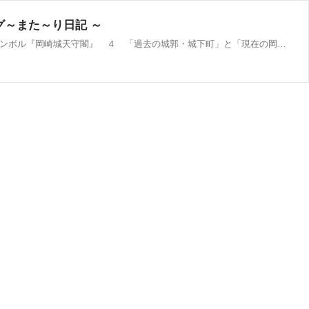
グ～また～り日記 ～
目次 １ 別名『龍ヶ城』神君（かみのきみ）出生の城 ２ 城郭遺構『南切通し』にある駐車場はバイク無料 ３ 岡崎市のシンボル『岡崎城天守閣』 ４ 「過去の城郭・城下町」と「現在の岡崎」を知る展示 ５ 岡崎の城下町の賑わいを精巧なジオラマとARで再現 １ 別