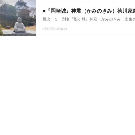
■『岡崎城』神君（かみのきみ）徳川家康
s23035.blog.jp