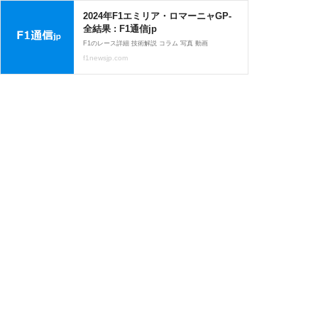
2024年F1エミリア・ロマーニャGP-
全結果 : F1通信jp
F1のレース詳細 技術解説 コラム 写真 動画
f1newsjp.com