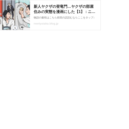
新人ヤクザの登竜門…ヤクザの部屋
住みの実態を漫画にした【1】 : ニー
ト極道「牧村ユタカ」
物語の最初はこちら前回の話読むならここをタップ↓
neetyutaka.blog.jp