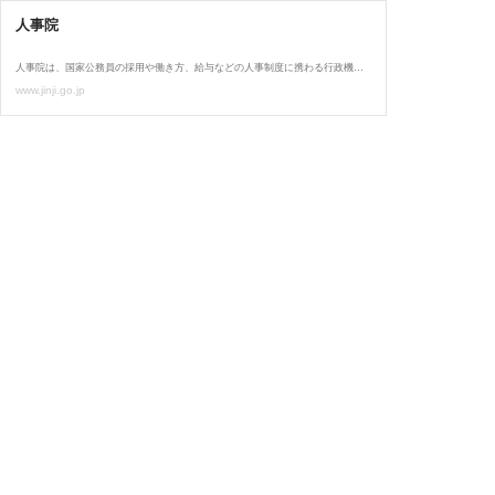
人事院
人事院は、国家公務員の採用や働き方、給与などの人事制度に携わる行政機関です。
www.jinji.go.jp