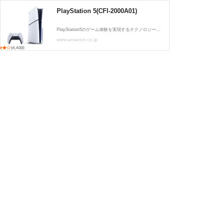
PlayStation 5(CFI-2000A01)
PlayStation5のゲーム体験を実現するテクノロジーや機能はそのままに、小型化を実現した新モデルのPS5(model group - slim)です。 Ultra HD Blu-rayディスクドライブは着脱可能となり、本体内蔵のSSDストレージは1TBになります。
www.amazon.co.jp