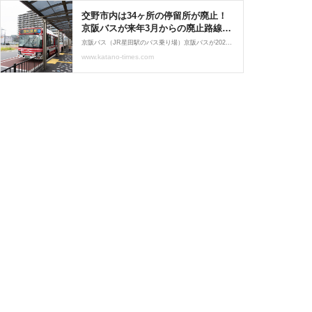
交野市内は34ヶ所の停留所が廃止！
京阪バスが来年3月からの廃止路線を
公表してる【情報提供：ともあきさ
京阪バス（JR星田駅のバス乗り場）京阪バスが2025年3月23日（予定）に実施する路線バスの廃止路線を発表しています。お知らせによると、バス路線の廃止は2024年4月施行の法令への対応などによる深刻な運転士不足の状況から、下記路線について運行を終了するものです。☆星田
ん】 : 交野タイムズ
www.katano-times.com