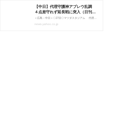
【中日】代理守護神アブレウ乱調
４点差守れず延長戦に突入（日刊ス
ポーツ） - Yahoo!ニュース
＜広島－中日＞◇27日◇マツダスタジアム 代理守護神の新助っ人アルベルト・アブレウ投手（30）が、最大4点あったリードを追いつかれて降板した。 絶対的守護神・松山の離脱により、新助っ人のアブ
news.yahoo.co.jp