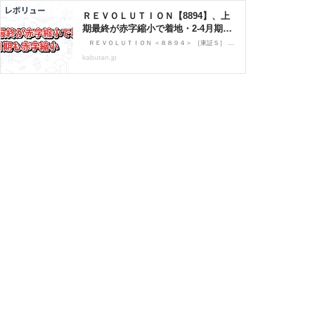
ＲＥＶＯＬＵＴＩＯＮ【8894】、上
期最終が赤字縮小で着地・2-4月期も
赤字縮小 | 株探ニュース
ＲＥＶＯＬＵＴＩＯＮ ＜８８９４＞ ［東証Ｓ］ が６月１５日大引け後（１６：３０）に決算を発表。２６年１０月期第２四半期累計（２５年１１月－２６年４月）の連結最終損益は１０．５億円の赤字（前年同期は１７１億円の赤字）に赤字幅が縮小した・・・。
kabutan.jp