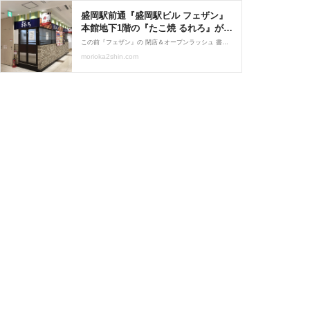
盛岡駅前通『盛岡駅ビル フェザン』
本館地下1階の『たこ焼 るれろ』が閉
店してる。 : もりおか通信 - 岩手県盛
この前『フェザン』の 閉店＆オープンラッシュ 書いたばっかりなモリ子。と… お昼休みにどこかから聞こえ漏れる 『たこ焼 るれろ』も閉店してた。 なる情報…まじか！ こうしちゃいられない。すぐ行く。笑
岡市の地域情報サイト -
morioka2shin.com