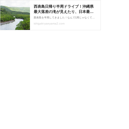
西表島日帰り半周ドライブ！沖縄県
最大落差の滝が見えたり、日本最大
級のマングローブを見たり : 島宿日
西表島を半周してきました！なんで1周じゃなくて、半周なのか？地図をみたらわかります！！！！西表島↓西表島は沖縄本島に次いで沖縄で2番目に大きな島。島のほとんどが亜熱帯のジャングルで、西表石垣国立公園に指定されています。また東洋のガラパゴスとも呼ばれ、天然記
和 Stay Slow in Okinawa
ishigaki-yaeyama2.com