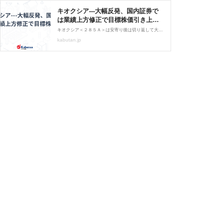
キオクシア---大幅反発、国内証券で
は業績上方修正で目標株価引き上げ |
個別株 - 株探ニュース
キオクシア＜２８５Ａ＞は安寄り後は切り返して大幅反発。ＳＭＢＣ日興証券では投資判断「１」を継続し、目標株価を４８０００円から１２６０００円にまで引き上げ。ＩＲ Ｄａｙ及び足元の市場動向から、再度業績予想を大幅に上方修正・・・。
kabutan.jp