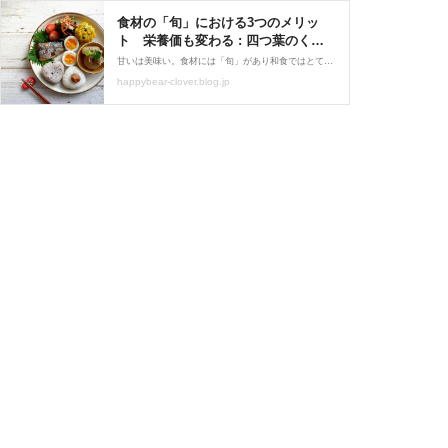
食材の「旬」における3つのメリッ
ト 栄養価も変わる : 四つ葉のくま
さんの癒しのお花、時々お料理日記
甘いは美味い。食材には「旬」があり和食ではとても大切にされてきました。「旬」には大きく分けて3つのメリットがあります。「旬」の食材がわかるカレンダーなど「旬」を楽しむための解説をしています。
happybear-clover.blog.jp