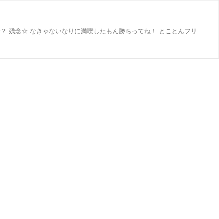
金なし、地位なし、彼氏なし、親なし。 あるのは古い家と老犬2匹と猫のみ。 ないない尽くしのアラフォー女は悲哀に満ちた生活？ 残念☆ なきゃないなりに満喫したもん勝ちってね！ とことんフリーダムな独女の生き様を生存確認の意味も兼ねて適度に残す。 そんな絵日記ブログです。