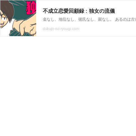
不成立恋愛回顧録 : 独女の流儀
dokujo-no-ryuugi.com