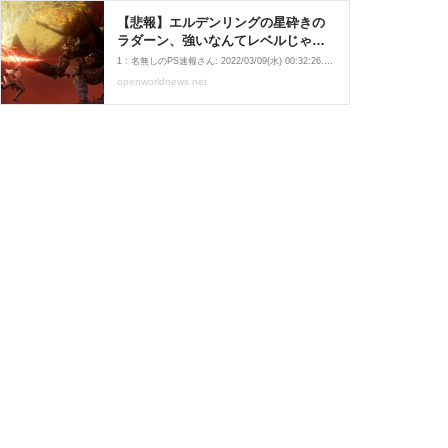
【悲報】エルデンリングの星砕きの
ラダーン、強いなんてレベルじゃな
い : PlaySphere | PS5速報
1 : 名無しのPS速報さん: 2022/03/09(水) 00:32:26.96 :ID:EqmL8wpY0 どうやって倒すんや 2 : 名無しのPS速報さん: 2022/03/09(水) 00:32:32.77 :ID:EqmL8wpY0 一撃で死ぬんやが 4 : 名無しのPS速報さん: 2022/03/09(水) 00:32:49.97 :ID:SK9xbkgtp 距離詰めろ ・注目記事
openworldnews.net