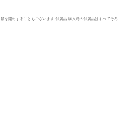
メーカー対象外製品 商品状態 新品未開封、新品未使用 未使用・未開封品でのご用意でございますが 稀に状態確認・検品のために箱を開封することもございます 付属品 購入時の付属品はすべてそろっている 保証書や充電器などは工場出荷時付属してない機種もございます。 初期不良、サポート（１か月） 初期不良の場合、使用有無にかかわらず全額保証 お客様の過失、不適切な使用により故障、OSアップデートやバージョン更新、ソフトウェアやアプルケーションのインストールによるバグなどは対象外となっております。 お客様都合での返品、交換などは弊社で不具合の確認が取れなかった場合も対象外となっております。 格安SI...