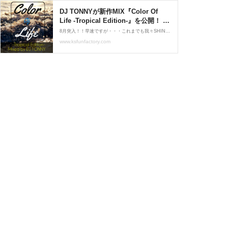
DJ TONNYが新作MIX『Color Of
Life -Tropical Edition-』を公開！ :
www.ksfunfactory.com
8月突入！！早速ですが・・・これまでも我々SHINYA&TONNYは、K's Fun Factoryとして様々なDJ MIXを公開してきました！！（関連記事）↓日本語RAP好き必聴！『Japanese HIPHOP Chill Summer MIX』を公開！長らくお蔵入りしていたK's Fun 2011 Playlist Mix Mixed by DJ SHINYA
www.ksfunfactory.com