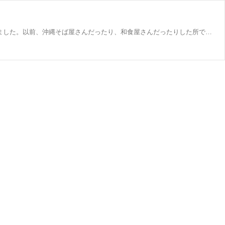
小牧市北外山にある「焼肉 まつ屋」にランチに行ってきました！CKDのすぐ近くにあります。2021年にこちらの場所に移転されました。以前、沖縄そば屋さんだったり、和食屋さんだったりした所です。cafe Sunny sideと同じマンションに入ってます。たまーに食べる昼から焼肉、良