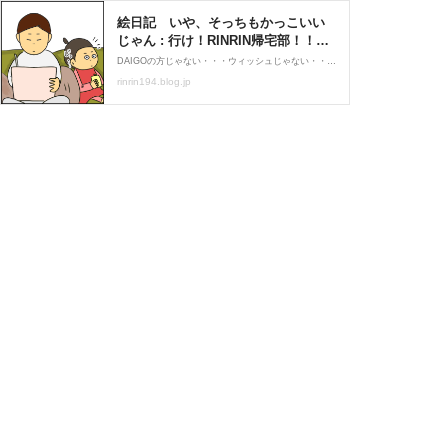
絵日記 いや、そっちもかっこいい
じゃん : 行け！RINRIN帰宅部！！
Powered by ライブドアブログ
DAIGOの方じゃない・・・ウィッシュじゃない・・・☆;+;｡･ﾟ･｡;+;☆;+;｡･ﾟ･｡;+;☆;+;｡･ﾟ･｡;+;☆;+;｡･ﾟ･｡;+;いつも見にきてくれて、ありがとうございます♪そして初めての方こんにちはなんか喜んでるなぁって思ったら、そっちの方だったのか。IKG(痛い勘違い)(΄◉◞౪◟◉｀)
rinrin194.blog.jp