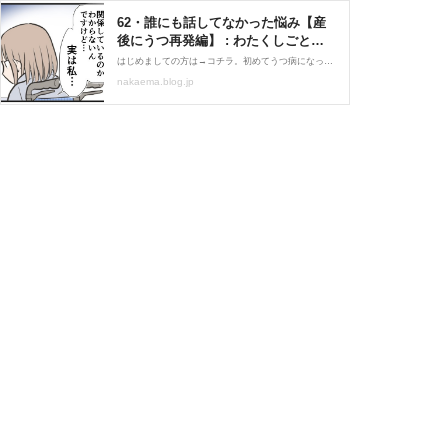
62・誰にも話してなかった悩み【産
後にうつ再発編】 : わたくしごとで
すが。 Powered by ライブドアブロ
はじめましての方は→コチラ。初めてうつ病になった話の第1話はコチラ。産後にうつ再発編の第1話はコチラ。前回の61話はこちら。私は2009年くらいからブログを書くようになったのですが、その時は思ったことを書くだけの、ごく普通のブログでした。（絵日記ブログではありま
グ
nakaema.blog.jp