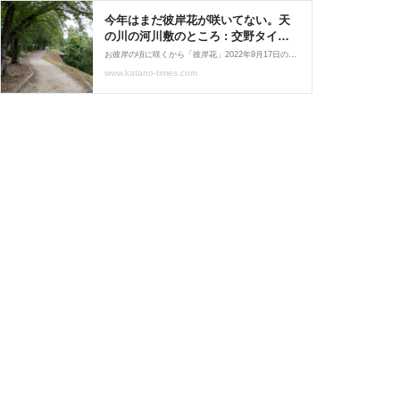
今年はまだ彼岸花が咲いてない。天
の川の河川敷のところ : 交野タイム
ズ
お彼岸の頃に咲くから「彼岸花」2022年9月17日の記事より毎年、交野市内でもこの時期彼岸花の記事をお届けするのですが、定番です。ですが、今年はまだ咲いていません。2024年9月15日撮影というか気配すら感じません。今年は9月22日が秋分の日なので、その前後3日間を入れて9
www.katano-times.com