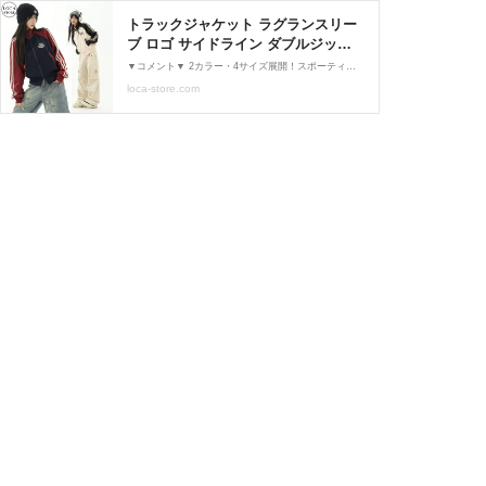
トラックジャケット ラグランスリー
ブ ロゴ サイドライン ダブルジップ
ジャージ ルーズ 長袖 カジュアル ス
▼コメント▼ 2カラー・4サイズ展開！スポーティなサイドラインが目を惹くトラックジャケットです。 ダブルジップとサイドに施されたラインが、レトロスポーティな雰囲気漂う1枚に。 トップスとしても、ZIPを開けて羽織としても使えるのでスタイリングの幅が広がります。 デニムやカーゴパンツと相性抜群なのはもちろん◎ プリーツスカートやレースのスカートと合わせて甘辛ミックスなコーディネートも可愛いです。 ▼SIZE(約)▼ M・L・XL・2XL 【SIZE：M】 着丈：55cm、胸囲：120cm、肩幅：39cm、袖丈：76cm 【SIZE：L】 着丈：57cm、胸囲：124cm、肩幅：40.5cm...
ポーツミックス DTCA-820256676640
loca-store.com