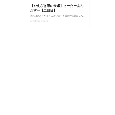
【やえざき家の食卓】さーたーあん
だぎー【二皿目】
閲覧頂きありがとうございます！前回のお話はこちらよくありませんか？何も見ずに飲み食いorテレビで美味しいものを見ながら飲み食いすると味が違ってびっくりするやつ。先入観で食べ始めると「え？しょっぱいはずでは？」と脳がびっくりするやつ。あの現象...
yzzzharu3.com