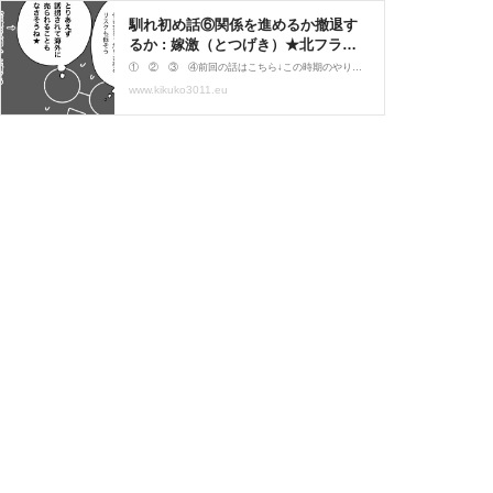
馴れ初め話⑥関係を進めるか撤退す
るか : 嫁激（とつげき）★北フラン
ス家族 Powered by ライブドアブロ
① ② ③ ④前回の話はこちら↓この時期のやり取りは非常におっかなびっくりでした(^^;何度も書いてますが、当時からもうネット絡みで変な事件も起こっていたし、知り合いでストーカーに悩んでいる子もいたりしたので…。ましてや相手は外国人。自分とは常識や考え方が全
グ
www.kikuko3011.eu