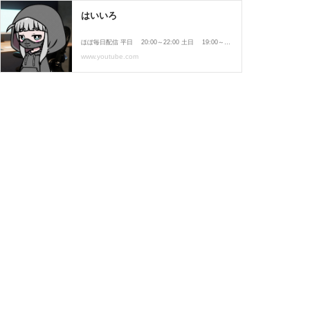
はいいろ
ほぼ毎日配信 平日 20:00～22:00 土日 19:00～22:00 ☆★自己紹介☆★ 名前：はいいろ 愛称：はいちゃん、はーちゃん等（好きによんでね） 事務所：未所属（個人勢） Vtuberモデル：自作（０円） #Vtuber #ゲーム実況 #はいいろ #個人勢Vtuber #セルフ受肉 チャンネル登録＆高評価で応援してね！ ーーーーーー ※当マイクラ配信中のワールドを利用して配信希望の方は、ＸのＤＭでご連絡ください。
www.youtube.com