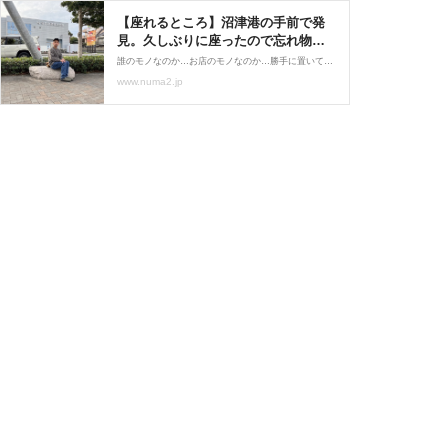
【座れるところ】沼津港の手前で発
見。久しぶりに座ったので忘れ物し
ちゃった。港八十三番地第２駐車場
誰のモノなのか…お店のモノなのか…勝手に置いてあるのか…そもそもここは座っていいところなのか・・・。よくわかってないけど・・・なんか座っちゃう。ということで、沼津の座れるところ。きょう令和4年12月5日月曜日。沼津市千本港町。うしろに沼津港があるらへんの歩道
まえ。 : 沼津つーしん
www.numa2.jp