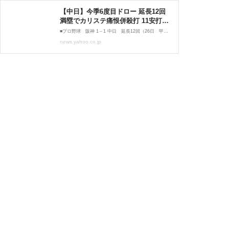
【中日】今季6度目ドロー 延長12回
満塁でカリステ痛恨併殺打 11安打も
細川9号ソロの1点のみ 涌井6回1失点
■プロ野球 阪神 1－1 中日 延長12回（26日 甲子園） 中日は阪神に延長12回の末、12球団最多タイ今季6度目の引き分けとなった。 試合は先発の涌井が4回に佐藤輝に適時三塁打を浴び0－1と
も2カ月ぶり白星ならず（TBS NEWS
news.yahoo.co.jp
DIG Powered by JNN） - Yahoo!ニ
ュース