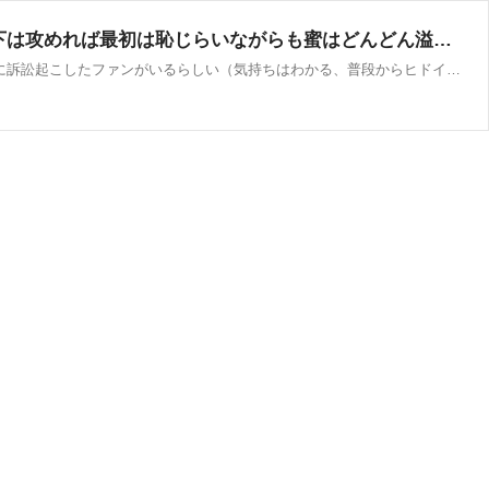
十恋人～トレンド～(大塚/人妻デリ)「優木(36)」永遠にできそうな相性いいベロチューに大興奮！下は攻めれば最初は恥じらいながらも蜜はどんどん溢れ、もっとぉ～そこぉぉ～ : 鶯谷大塚デリヘル風俗体験ブログ“グランドスラム”
マドンナのライブマドンナのライブ公演時間が遅れることは昔から有名なのだが最近ギリギリで開始時間2時間後に変更という形に訴訟起こしたファンがいるらしい（気持ちはわかる、普段からヒドイと2時間くらい遅れる）「The Girlie Show Tour」で日本に来て観に行った時もかな