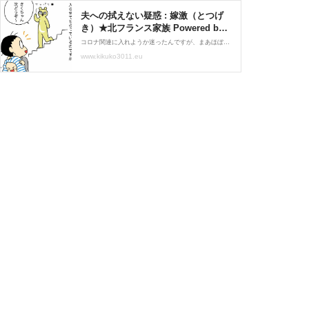
夫への拭えない疑惑 : 嫁激（とつげ
き）★北フランス家族 Powered by
ライブドアブログ
コロナ関連に入れようか迷ったんですが、まあほぼ100％違うので家族枠で書きます（笑）まさに今日の出来事です…。モモちゃんがどうしても猫トイレを覚えてくれない（泣）思わず本音が…！！「悪いけど香水の匂いが苦手なのでやめてほしい」と言ったら素直にやめてくれました
www.kikuko3011.eu