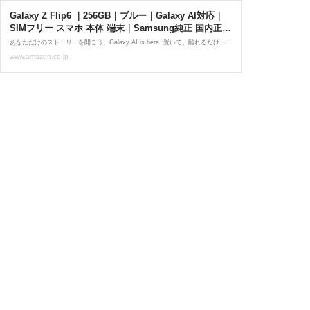
Galaxy Z Flip6 ｜256GB｜ブルー｜Galaxy AI対応｜
SIMフリー スマホ 本体 端末｜Samsung純正 国内正規
品｜折りたたみAIフォン｜FeliCa対応｜メインディス
あなただけのストーリーを開こう。Galaxy AI is here. 置いて、離れるだけ、AIのオートズーム。さらに、使い方広がるカバー画面で、AIコミュニケーションが手のひらに。
プレイ6.7インチ｜フルHD+｜バッテリー 4,000mAh｜
www.amazon.co.jp
SM-F741QLBASJP