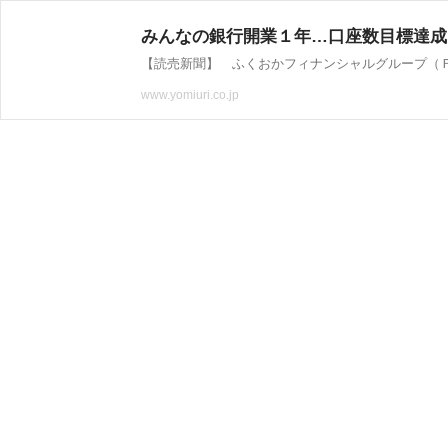
みんなの銀行開業１年…口座数目標達成
www.yomiuri.co.jp