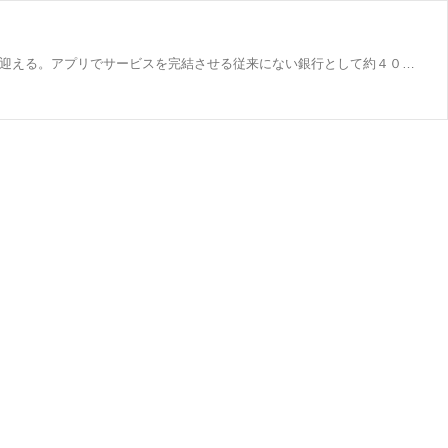
【読売新聞】 ふくおかフィナンシャルグループ（ＦＧ）傘下のスマートフォン専用銀行「みんなの銀行」が２８日、開業１年を迎える。アプリでサービスを完結させる従来にない銀行として約４０万件の口座を獲得したが、預金量は目標を大きく下回った。