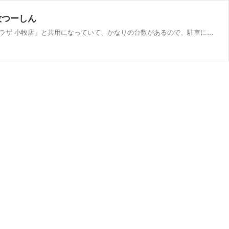
牧つーしん
小牧市外堀の「辻商店」が6月25日をもって閉店するようです。 博多ラーメンのお店です。駐車場が隣のパチンコ店「ラッキープラザ 小牧店」と共用になっていて、かなりの台数があるので、駐車に困ることがなく便利な店舗。昨年、豚骨ラーメンをいただきました。 店舗移転のた