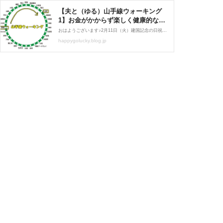
【夫と（ゆる）山手線ウォーキング
1】お金がかからず楽しく健康的な休
日の過ごし方✨新宿駅からスタート！
おはようございます♪2月11日（火）建国記念の日祝日でお休みだったので、夫と二人で（ゆる）山手線ウォーキングしてきました✨「山手線ウォーキング」というのは、言わずと知れた都心を環状に走るJR山手線（1周34.5km）の周囲を歩くというもの。線路沿いに道路がない場所も
: happy-go-lucky -心地いい暮らし
happygolucky.blog.jp
のコツ- Powered by ライブドアブロ
グ