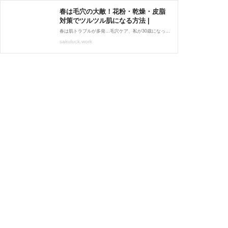
春は毛穴の大敵！花粉・乾燥・皮脂
対策でツルツル肌になる方法 |
春は肌トラブルが多発…毛穴ケア、私が30歳になって気づいたこと 春って聞くと、ポカポカ陽気で心もウキウキしちゃいますよね。でも、実は肌トラブルが最も出やすい季節のひとつって知っていましたか？特に私は30歳を過ぎて、肌が以前よりデリケートにな
sakuluck.work