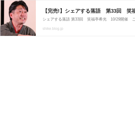
【完売!】シェアする落語 第33回 笑福亭希光
シェアする落語 第33回 笑福亭希光 10/29開催 ご
shike.blog.jp