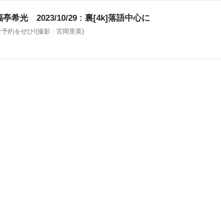
 2023/10/29 : 裏[4k]落語中心に
予約をぜひ!(撮影 : 宮岡里英)