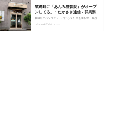
筑縄町に『あんみ整骨院』がオープ
ンしてる。 : たかさき通信 - 群馬県高
崎市の地域情報サイト
筑縄町のハンプティーに行くべく 車を運転中、強烈な違和感。 なんか…お祝いのお花が出てたような？ サキ子、華麗にUターン！ 体がもう勝手に動いてしまう。笑 『あんみ整骨院』なる整骨院が オープンしたっぽい！！
takasaki2shin.com